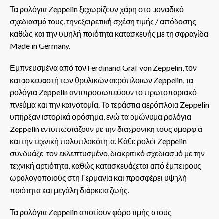
Τα ρολόγια Zeppelin ξεχωρίζουν χάρη στο μοναδικό
σχεδιασμό τους, τηνεξαιρετική σχέση τιμής / απόδοσης
καθώς και την υψηλή ποιότητα κατασκευής με τη σφραγίδα
Made in Germany.
Εμπνευσμένα από τον Ferdinand Graf von Zeppelin, τον
κατασκευαστή των θρυλικών αερόπλοιων Zeppelin, τα
ρολόγια Zeppelin αντιπροσωπεύουν το πρωτοποριακό
πνεύμα και την καινοτομία. Τα τεράστια αερόπλοια Zeppelin
υπήρξαν ιστορικά ορόσημα, ενώ τα ομώνυμα ρολόγια
Zeppelin εντυπωσιάζουν με την διαχρονική τους ομορφιά
και την τεχνική πολυπλοκότητα. Κάθε ρολόι Zeppelin
συνδυάζει τον εκλεπτυσμένο, διακριτικό σχεδιασμό με την
τεχνική αρτιότητα, καθώς κατασκευάζεται από έμπειρους
ωρολογοποιούς στη Γερμανία και προσφέρει υψηλή
ποιότητα και μεγάλη διάρκεια ζωής.
Τα ρολόγια Zeppelin αποτίουν φόρο τιμής στους