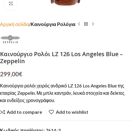
Click to enlarge
Αρχική σελίδα
Καινούργια Ρολόγια
Καινούργιο Ρολόι LZ 126 Los Angeles Blue –
Zeppelin
299,00
€
Καινούργιο ρολόι χειρός ανδρικό LZ 126 Los Angeles Blue της
εταιρίας Zeppelin. Με μπλε καντράν, λευκά στοιχεία και δείκτες
και ενδείξεις χρονογράφου.
Add to compare
Add to wishlist
Κωδικός προϊόντος:
7614-3