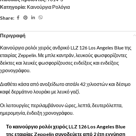
Κατηγορία:
Καινούργια Ρολόγια
Share:
Περιγραφή
Καινούργιο ρολόι χειρός ανδρικό LLZ 126 Los Angeles Blue της
εταιρίας Zeppelin. Με μπλε καντράν, λευκούς φωσφορίζοντες
δείκτες και λευκές φωσφορίζουσες ενδείξεις και ενδείξεις
χρονογράφου.
Διαθέτει κάσα από ανοξείδωτο ατσάλι 42 χιλιοστών και δέσιμο
καφέ δερμάτινο λουράκι με λευκό γαζί.
Οι λειτουργίες περιλαμβάνουν ώρες, λεπτά, δευτερόλεπτα,
ημερομηνία, ένδειξη χρονογράφου.
Το καινούργιο ρολόι χειρός LLZ 126 Los Angeles Blue
της εταιρίας Zeppelin συνοδεύετε από 2 έτη εγγύηση