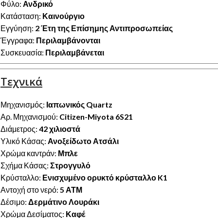
Φύλο:
Ανδρικό
Κατάσταση:
Καινούργιο
Εγγύηση:
2 Έτη της Επίσημης Αντιπροσωπείας
Έγγραφα:
Περιλαμβάνονται
Συσκευασία:
Περιλαμβάνεται
Τεχνικά
Μηχανισμός:
Ιαπωνικός Quartz
Αρ. Μηχανισμού:
Citizen-Miyota 6S21
Διάμετρος:
42 χιλιοστά
Υλικό Κάσας:
Ανοξείδωτο Ατσάλι
Χρώμα καντράν:
Μπλε
Σχήμα Κάσας:
Στρογγυλό
Κρύσταλλο:
Ενισχυμένο ορυκτό κρύσταλλο K1
Αντοχή στο νερό:
5 ΑΤΜ
Δέσιμο:
Δερμάτινο Λουράκι
Χρώμα Δεσίματος:
Καφέ