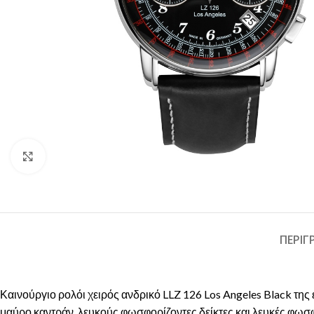
Click to enlarge
ΠΕΡΙ
Καινούργιο ρολόι χειρός ανδρικό LLZ 126 Los Angeles Black της ε
μαύρο καντράν, λευκούς φωσφορίζοντες δείκτες και λευκές φωσφ