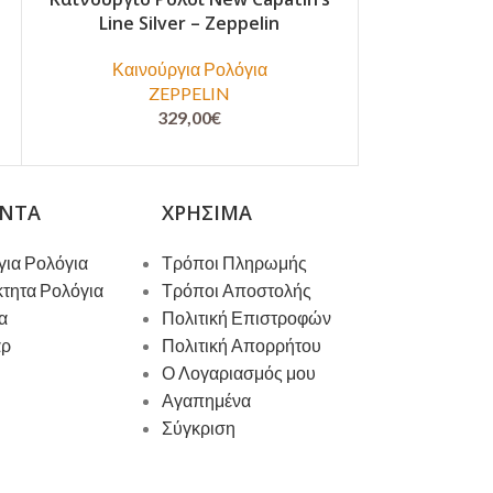
Line Silver – Zeppelin
Angeles B
Καινούργια Ρολόγια
ZEPPELIN
Καινο
329,00
€
ΝΤΑ
ΧΡΉΣΙΜΑ
για Ρολόγια
Τρόποι Πληρωμής
κτητα Ρολόγια
Τρόποι Αποστολής
α
Πολιτική Επιστροφών
άρ
Πολιτική Απορρήτου
Ο Λογαριασμός μου
Αγαπημένα
Σύγκριση