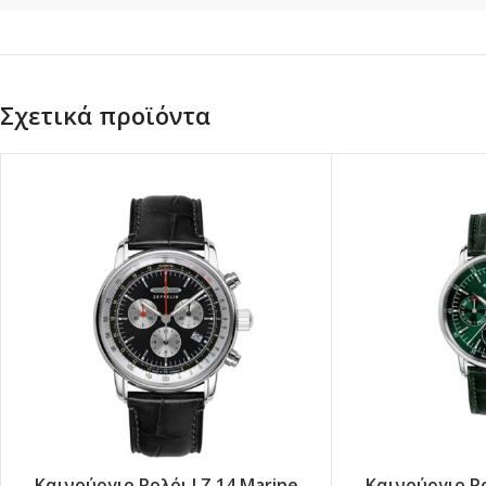
Σχετικά προϊόντα
Καινούργιο Ρολόι LZ 14 Marine
Καινούργιο Ρο