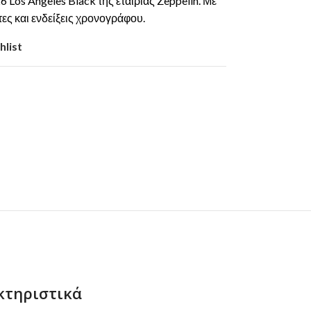
 Los Angeles Black της εταιρίας Zeppelin. Με
τες και ενδείξεις χρονογράφου.
hlist
κτηριστικά