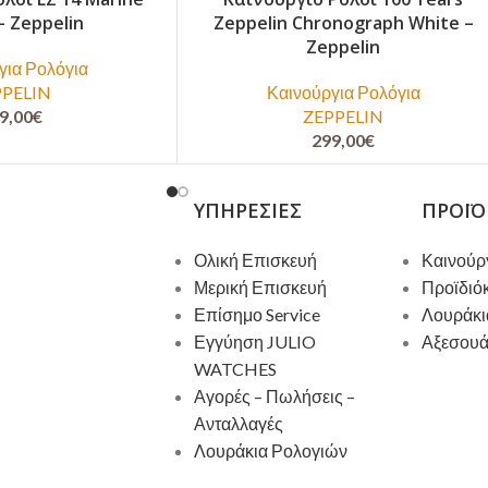
– Zeppelin
Zeppelin Chronograph White –
Zeppelin
για Ρολόγια
PPELIN
Καινούργια Ρολόγια
9,00
€
ZEPPELIN
299,00
€
ΥΠΗΡΕΣΊΕΣ
ΠΡΟΪΌ
Ολική Επισκευή
Καινούρ
Μερική Επισκευή
Προϊδιό
Επίσημο Service
Λουράκι
Εγγύηση JULIO
Αξεσου
WATCHES
Αγορές – Πωλήσεις –
Ανταλλαγές
Λουράκια Ρολογιών