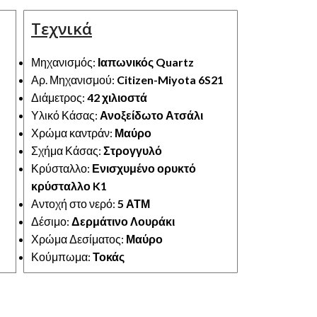
Τεχνικά
Μηχανισμός:
Ιαπωνικός Quartz
Αρ. Μηχανισμού:
Citizen-Miyota 6S21
Διάμετρος:
42 χιλιοστά
Υλικό Κάσας:
Ανοξείδωτο Ατσάλι
Χρώμα καντράν:
Μαύρο
Σχήμα Κάσας:
Στρογγυλό
Κρύσταλλο:
Ενισχυμένο ορυκτό
κρύσταλλο K1
Αντοχή στο νερό:
5 ΑΤΜ
Δέσιμο:
Δερμάτινο Λουράκι
Χρώμα Δεσίματος:
Μαύρο
Κούμπωμα:
Τοκάς