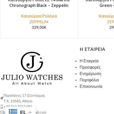
Chronograph Black – Zeppelin
Green 
Καινούργια Ρολόγια
Καινούρ
ZEPPELIN
ZE
329,00
€
29
Η ΕΤΑΙΡΕΊΑ
Η Εταιρεία
Προσφορές
Ενημέρωση
Πορτφόλιο
Επικοινωνία
Περικλέους 17 (Σύνταγμα),
Τ.Κ. 10563, Αθήνα
+30 210 3311489
EL
juliowatches.gr@gmail.com