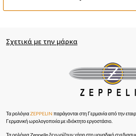
Σχετικά με την μάρκα
Τα ρολόγια
ZEPPELIN
παράγονται στη Γερμανία από την εταιρ
Γερμανική ωρολογοποιία με ιδιόκτητο εργοστάσιο.
Τα ρολόγια Zeppelin ξεχωρίζουν χάρη στο μοναδικό σχεδιασμό 