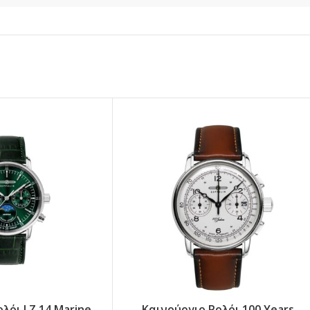
λόι LZ 14 Marine
Καινούργιο Ρολόι 100 Years