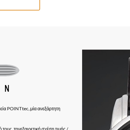
εία POINTtec, μία ανεξάρτητη
τους, τηνεξαιρετική σχέση τιμής /