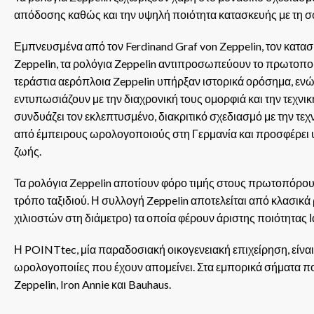
απόδοσης καθώς και την υψηλή ποιότητα κατασκευής με τη σ
Εμπνευσμένα από τον Ferdinand Graf von Zeppelin, τον κατ
Zeppelin, τα ρολόγια Zeppelin αντιπροσωπεύουν το πρωτοπορ
τεράστια αερόπλοια Zeppelin υπήρξαν ιστορικά ορόσημα, ενώ
εντυπωσιάζουν με την διαχρονική τους ομορφιά και την τεχνι
συνδυάζει τον εκλεπτυσμένο, διακριτικό σχεδιασμό με την τεχ
από έμπειρους ωρολογοποιούς στη Γερμανία και προσφέρει υ
ζωής.
Τα ρολόγια Zeppelin αποτίουν φόρο τιμής στους πρωτοπόρου
τρόπο ταξιδιού. Η συλλογή Zeppelin αποτελείται από κλασικά
χιλιοστών στη διάμετρο) τα οποία φέρουν άριστης ποιότητας
Η POINTtec, μία παραδοσιακή οικογενειακή επιχείρηση, είναι 
ωρολογοποιίες που έχουν απομείνει. Στα εμπορικά σήματα π
Zeppelin, Iron Annie και Bauhaus.