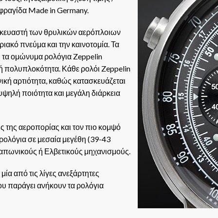
φραγίδα Made in Germany.
ασκευαστή των θρυλικών αερόπλοιων
ιακό πνεύμα και την καινοτομία. Τα
 τα ομώνυμα ρολόγια Zeppelin
κή πολυπλοκότητα. Κάθε ρολόι Zeppelin
νική αρτιότητα, καθώς κατασκευάζεται
ψηλή ποιότητα και μεγάλη διάρκεια
ς της αεροπορίας και τον πιο κομψό
 ρολόγια σε μεσαία μεγέθη (39-43
 Ιαπωνικούς ή Ελβετικούς μηχανισμούς.
μία από τις λίγες ανεξάρτητες
ου παράγει ανήκουν τα ρολόγια