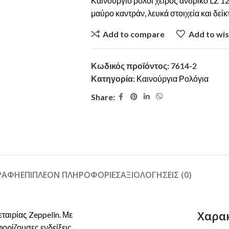
Καινούργιο ρολόι χειρός ανδρικό LZ 126
μαύρο καντράν, λευκά στοιχεία και δείκ
Add to compare
Add to wis
Κωδικός προϊόντος:
7614-2
Κατηγορία:
Καινούργια Ρολόγια
Share:
ΓΡΑΦΉ
ΕΠΙΠΛΈΟΝ ΠΛΗΡΟΦΟΡΊΕΣ
ΑΞΙΟΛΟΓΉΣΕΙΣ (0)
Χαρα
ταιρίας Zeppelin. Με
ορίζουσες ενδείξεις