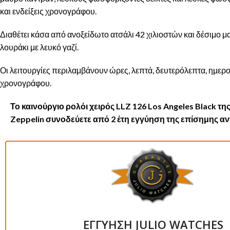
και ενδείξεις χρονογράφου.
Διαθέτει κάσα από ανοξείδωτο ατσάλι 42 χιλιοστών και δέσιμο μ
λουράκι με λευκό γαζί.
Οι λειτουργίες περιλαμβάνουν ώρες, λεπτά, δευτερόλεπτα, ημερο
χρονογράφου.
Το καινούργιο ρολόι χειρός LLZ 126 Los Angeles Black της
Zeppelin συνοδεύετε από 2 έτη εγγύηση της επίσημης 
ΕΓΓΥΗΣΗ JULIO WATCHES