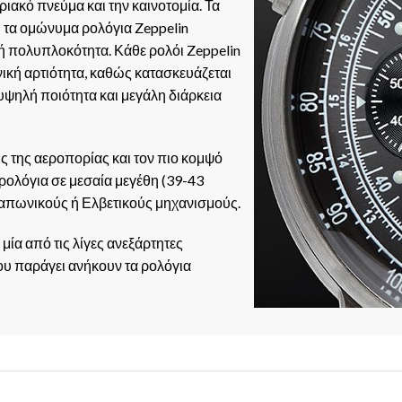
ιακό πνεύμα και την καινοτομία. Τα
 τα ομώνυμα ρολόγια Zeppelin
κή πολυπλοκότητα. Κάθε ρολόι Zeppelin
νική αρτιότητα, καθώς κατασκευάζεται
ψηλή ποιότητα και μεγάλη διάρκεια
ς της αεροπορίας και τον πιο κομψό
 ρολόγια σε μεσαία μεγέθη (39-43
 Ιαπωνικούς ή Ελβετικούς μηχανισμούς.
μία από τις λίγες ανεξάρτητες
ου παράγει ανήκουν τα ρολόγια