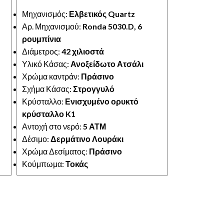
Μηχανισμός:
Ελβετικός Quartz
Αρ. Μηχανισμού:
Ronda 5030.D, 6
ρουμπίνια
Διάμετρος:
42 χιλιοστά
Υλικό Κάσας:
Ανοξείδωτο Ατσάλι
Χρώμα καντράν:
Πράσινο
Σχήμα Κάσας:
Στρογγυλό
Κρύσταλλο:
Ενισχυμένο ορυκτό
κρύσταλλο K1
Αντοχή στο νερό:
5 ΑΤΜ
Δέσιμο:
Δερμάτινο Λουράκι
Χρώμα Δεσίματος:
Πράσινο
Κούμπωμα:
Τοκάς