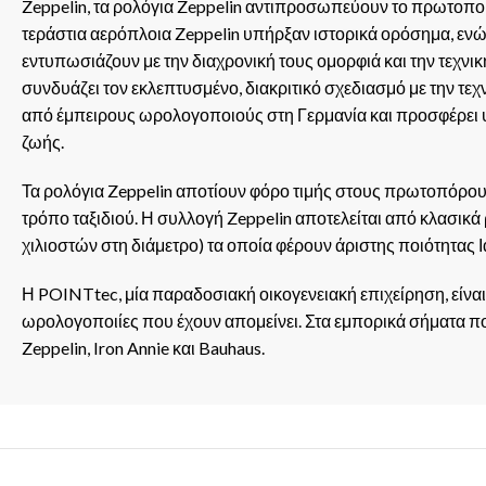
Zeppelin, τα ρολόγια Zeppelin αντιπροσωπεύουν το πρωτοπορ
τεράστια αερόπλοια Zeppelin υπήρξαν ιστορικά ορόσημα, ενώ
εντυπωσιάζουν με την διαχρονική τους ομορφιά και την τεχνι
συνδυάζει τον εκλεπτυσμένο, διακριτικό σχεδιασμό με την τεχ
από έμπειρους ωρολογοποιούς στη Γερμανία και προσφέρει υ
ζωής.
Τα ρολόγια Zeppelin αποτίουν φόρο τιμής στους πρωτοπόρου
τρόπο ταξιδιού. Η συλλογή Zeppelin αποτελείται από κλασικά
χιλιοστών στη διάμετρο) τα οποία φέρουν άριστης ποιότητας
Η POINTtec, μία παραδοσιακή οικογενειακή επιχείρηση, είναι 
ωρολογοποιίες που έχουν απομείνει. Στα εμπορικά σήματα π
Zeppelin, Iron Annie και Bauhaus.