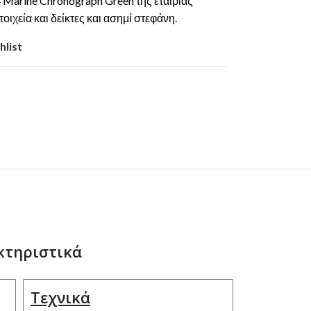
4 Marine Chronograph Green της εταιρίας
οιχεία και δείκτες και ασημί στεφάνη.
hlist
κτηριστικά
Τεχνικά