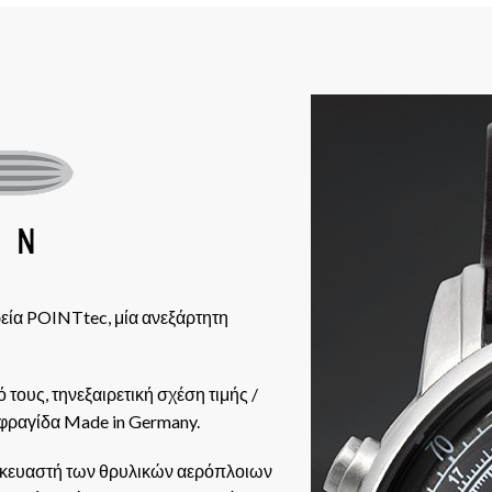
εία POINTtec, μία ανεξάρτητη
τους, τηνεξαιρετική σχέση τιμής /
φραγίδα Made in Germany.
ασκευαστή των θρυλικών αερόπλοιων