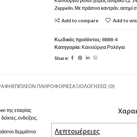
Καινούργιο ρολόι χειρός ανδρικό LZ 1
Zeppelin. Με πράσινο καντράν, ασημί στ
Add to compare
Add to wis
Κωδικός προϊόντος:
8888-4
Κατηγορία:
Καινούργια Ρολόγια
Share:
ΓΡΑΦΉ
ΕΠΙΠΛΈΟΝ ΠΛΗΡΟΦΟΡΊΕΣ
ΑΞΙΟΛΟΓΉΣΕΙΣ (0)
Χαρα
en της εταιρίας
είκτες, ενδείξεις.
Λεπτομέρειες
πράσινο δερμάτινο