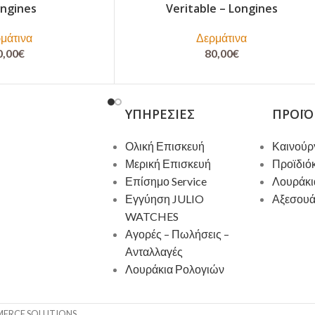
ongines
Veritable – Longines
μάτινα
Δερμάτινα
0,00
€
80,00
€
ΥΠΗΡΕΣΊΕΣ
ΠΡΟΪΌ
Ολική Επισκευή
Καινούρ
Μερική Επισκευή
Προϊδιό
Επίσημο Service
Λουράκι
Εγγύηση JULIO
Αξεσου
WATCHES
Αγορές – Πωλήσεις –
Ανταλλαγές
Λουράκια Ρολογιών
MERCE SOLUTIONS.