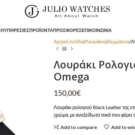
ΚΉ
ΥΠΗΡΕΣΊΕΣ
ΠΡΟΪΌΝΤΑ
ΠΡΟΣΦΟΡΈΣ
ΕΠΙΚΟΙΝΩΝΊΑ
Αρχική σελίδα
Λουράκια
Δερμάτινα
Λ
Λουράκι Ρολογιο
Omega
150,00
€
Λουράκι ρολογιού Black Leather της ε
χρώμα, με ανοξείδωτο τοκά που φέρει τ
Add to compare
Add to wis