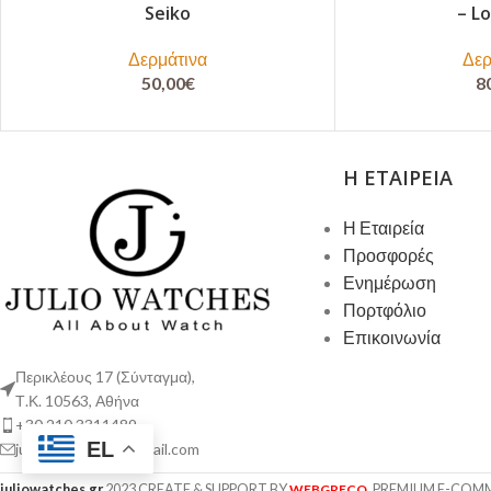
Seiko
– L
Δερμάτινα
Δερ
50,00
€
8
Η ΕΤΑΙΡΕΊΑ
Η Εταιρεία
Προσφορές
Ενημέρωση
Πορτφόλιο
Επικοινωνία
Περικλέους 17 (Σύνταγμα),
Τ.Κ. 10563, Αθήνα
+30 210 3311489
EL
juliowatches.gr@gmail.com
juliowatches.gr
2023 CREATE & SUPPORT BY
. PREMIUM E-COM
WEBGRECO