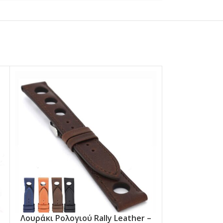
Λουράκι Ρολογιού Rally Leather –
Λουράκι Ρολο