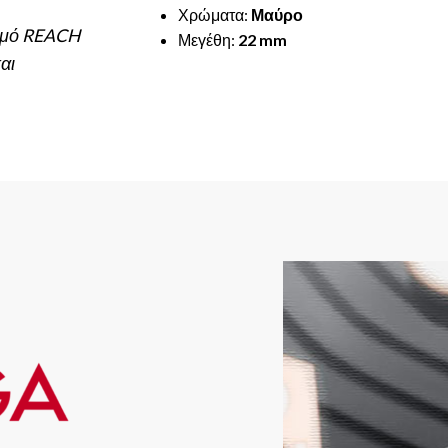
Χρώματα:
Μαύρο
ισμό REACH
Μεγέθη:
22 mm
αι