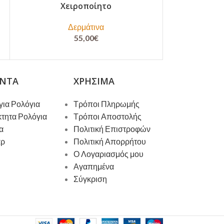
Χειροποίητο
– Χ
Δερμάτινα
55,00
€
ΝΤΑ
ΧΡΉΣΙΜΑ
για Ρολόγια
Τρόποι Πληρωμής
κτητα Ρολόγια
Τρόποι Αποστολής
α
Πολιτική Επιστροφών
άρ
Πολιτική Απορρήτου
Ο Λογαριασμός μου
Αγαπημένα
Σύγκριση