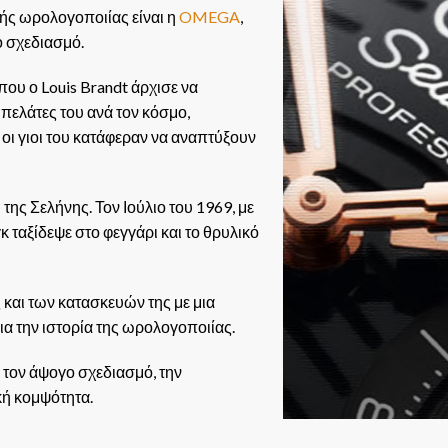
ής ωρολογοποιίας είναι η
OMEGA
,
ο σχεδιασμό.
που ο Louis Brandt άρχισε να
πελάτες του ανά τον κόσμο,
 οι γιοι του κατάφεραν να αναπτύξουν
της Σελήνης. Τον Ιούλιο του 1969, με
 ταξίδεψε στο φεγγάρι και το θρυλικό
 και των κατασκευών της με μια
α την ιστορία της ωρολογοποιίας.
 τον άψογο σχεδιασμό, την
κή κομψότητα.