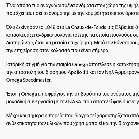
Ένα από το πιο αναγνωρισμένα ονόματα στον χώρο της υψηλ
που έχει ταυτίσει το όνομα της με την κομψότητα και τον άριστ
Όλα ξεκίνησαν το 1848 στο La Chaux-de-Fonds της Ελβετίας ό
κατασκευάζει ανδρικά ρολόγια τσέπης, τα οποία πουλούσε σε 
διατηρώντας έτσι μια μεσαία επιχείρηση. Μετά τον θάνατο του,
την επιχείρηση στον κολοσσό που είναι σήμερα.
Ιστορική στιγμή για την εταιρία Omega αποτέλεσε η κατάκτηση 
την αποστολή του διάσημου Apollo 11 και τον Νηλ Άρμστρονγκ
Omega Speedmaster.
Έτσι η Omega επισφράγισε την στιβαρότητα του ονόματος της
μοναδική συνεργασία με την NASA, που αποτελεί φαινόμενο γι
Μέχρι και σήμερα η πορεία που διαγραφεί χαρακτηρίζεται από
ανθεκτικότητα των υλικών που χρησιμοποιεί και την διαχρονι