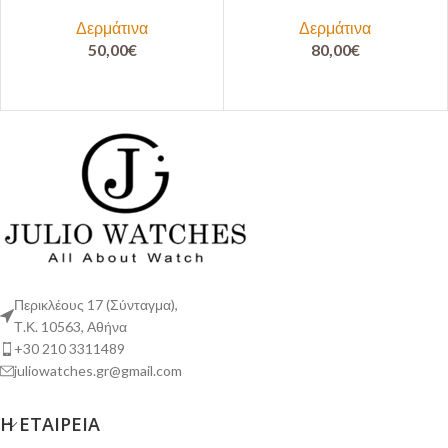
Δερμάτινα
Δερμάτινα
50,00
€
80,00
€
Περικλέους 17 (Σύνταγμα),
Τ.Κ. 10563, Αθήνα
+30 210 3311489
juliowatches.gr@gmail.com
Η ΕΤΑΙΡΕΊΑ