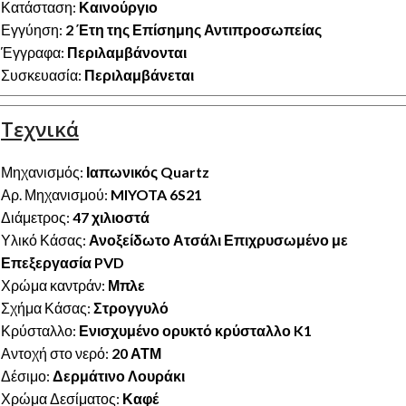
Κατάσταση:
Καινούργιο
Εγγύηση:
2 Έτη της Επίσημης Αντιπροσωπείας
Έγγραφα:
Περιλαμβάνονται
Συσκευασία:
Περιλαμβάνεται
Τεχνικά
Μηχανισμός:
Ιαπωνικός Quartz
Αρ. Μηχανισμού:
MIYOTA 6S21
Διάμετρος:
47 χιλιοστά
Υλικό Κάσας:
Ανοξείδωτο Ατσάλι Επιχρυσωμένο με
Επεξεργασία PVD
Χρώμα καντράν:
Μπλε
Σχήμα Κάσας:
Στρογγυλό
Κρύσταλλο:
Ενισχυμένο ορυκτό κρύσταλλο K1
Αντοχή στο νερό:
20 ΑΤΜ
Δέσιμο:
Δερμάτινο Λουράκι
Χρώμα Δεσίματος:
Καφέ