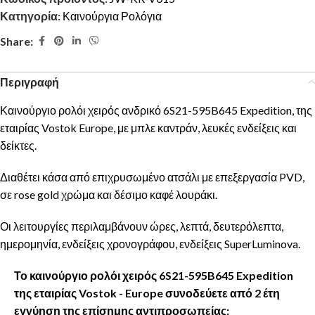
Κατηγορία:
Καινούργια Ρολόγια
Share:
Περιγραφή
Καινούργιο ρολόι χειρός ανδρικό 6S21-595B645 Expedition, της
εταιρίας Vostok Europe, με μπλε καντράν, λευκές ενδείξεις και
δείκτες.
Διαθέτει κάσα από επιχρυσωμένο ατσάλι με επεξεργασία PVD,
σε rose gold χρώμα και δέσιμο καφέ λουράκι.
Οι λειτουργίες περιλαμβάνουν ώρες, λεπτά, δευτερόλεπτα,
ημερομηνία, ενδείξεις χρονογράφου, ενδείξεις SuperLuminova.
Το καινούργιο ρολόι χειρός 6S21-595B645 Expedition
της εταιρίας Vostok - Europe συνοδεύετε από 2 έτη
εγγύηση της επίσημης αντιπροσωπείας: