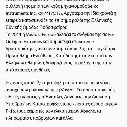
συλλογή της με Ιαπωνικούς μηχανισμούς Seiko
Instruments Inc. και MIYOTA. Αργότερα την ίδια χρονιά η
εταιρεία κατασκευάζει το επίσημο ρολόι της Ελληνικής
Εθνικής Ομάδας Ποδοσφαίρου
Το 2011 η Vostok-Europe αλλάζει το σλόγκαν της σε For
Going to Extremes και συμμετέχει σε extreme
δραστηριότητες ανά τον κόσμο όπως λ.χ. στο Παγκόσμιο
Πρωτάθλημα Ελεύθερης Κατάδυσης (στον καρπό των
Ελλήνων αθλητών), δοκιμάζοντας τα ρολόγια της κάτω
από ακραίες συνθήκες
Έχοντας αποδείξει την υψηλή ποιότητα και τη μεγάλη
αντοχή των ρολογιών της, η Vostok-Europe κατασκευάζει
ειδικές εκδόσεις για Ένοπλες Δυνάμεις: την Διοίκηση
Υποβρυχίων Καταστροφών, τους χειριστές αεροσκαφών
F-16, τους χειριστές των ελικοπτέρων Apache, τα
πληρώματα υποβρυχίων και άλλα.