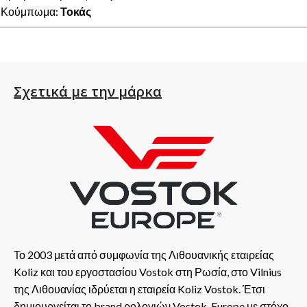
Κούμπωμα:
Τοκάς
Σχετικά με την μάρκα
Το 2003 μετά από συμφωνία της Λιθουανικής εταιρείας
Koliz και του εργοστασίου Vostok στη Ρωσία, στο Vilnius
της Λιθουανίας ιδρύεται η εταιρεία Koliz Vostok. Έτσι
δημιουργείται το brand ρολογιών Vostok-Europe με στόχο