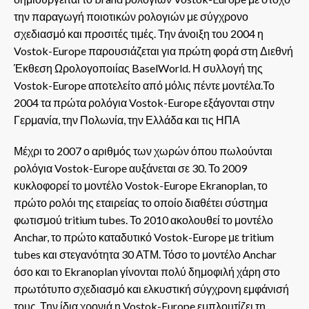
την παραγωγή ποιοτικών ρολογιών με σύγχρονο
σχεδιασμό και προσιτές τιμές. Την άνοιξη του 2004 η
Vostok-Europe παρουσιάζεται για πρώτη φορά στη Διεθνή
Έκθεση Ωρολογοποιίας BaselWorld. Η συλλογή της
Vostok-Europe αποτελείτο από μόλις πέντε μοντέλα.Το
2004 τα πρώτα ρολόγια Vostok-Europe εξάγονται στην
Γερμανία, την Πολωνία, την Ελλάδα και τις ΗΠΑ
Μέχρι το 2007 ο αριθμός των χωρών όπου πωλούνται
ρολόγια Vostok-Europe αυξάνεται σε 30. Το 2009
κυκλοφορεί το μοντέλο Vostok-Europe Ekranoplan, το
πρώτο ρολόι της εταιρείας το οποίο διαθέτει σύστημα
φωτισμού tritium tubes. Το 2010 ακολουθεί το μοντέλο
Anchar, το πρώτο καταδυτικό Vostok-Europe με tritium
tubes και στεγανότητα 30 ΑΤΜ. Τόσο το μοντέλο Anchar
όσο και το Ekranoplan γίνονται πολύ δημοφιλή χάρη στο
πρωτότυπο σχεδιασμό και ελκυστική σύγχρονη εμφάνισή
τους. Την ίδια χρονιά η Vostok-Europe εμπλουτίζει τη