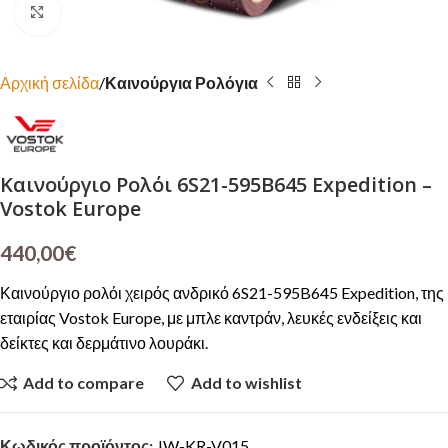
Click to enlarge
Αρχική σελίδα
Καινούργια Ρολόγια
Καινούργιο Ρολόι 6S21-595B645 Expedition –
Vostok Europe
440,00
€
Καινούργιο ρολόι χειρός ανδρικό 6S21-595B645 Expedition, της
εταιρίας Vostok Europe, με μπλε καντράν, λευκές ενδείξεις και
δείκτες και δερμάτινο λουράκι.
Add to compare
Add to wishlist
Κωδικός προϊόντος:
JW-KR-V015