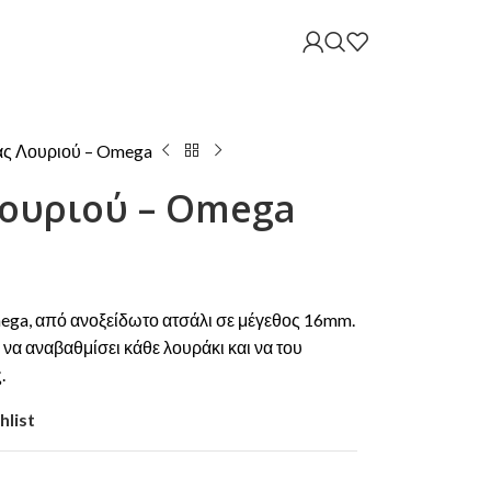
άς Λουριού – Omega
Λουριού – Omega
mega, από ανοξείδωτο ατσάλι σε μέγεθος 16mm.
ί να αναβαθμίσει κάθε λουράκι και να του
.
hlist