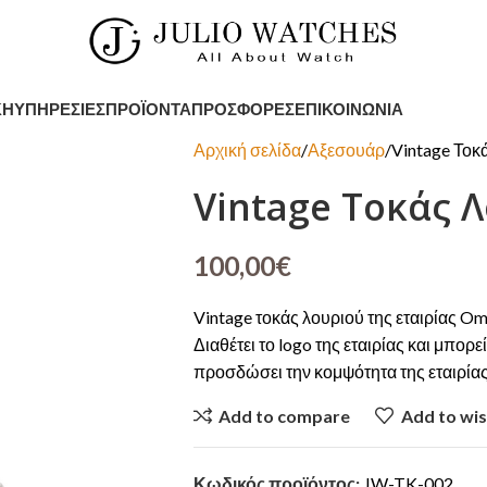
ΚΉ
ΥΠΗΡΕΣΊΕΣ
ΠΡΟΪΌΝΤΑ
ΠΡΟΣΦΟΡΈΣ
ΕΠΙΚΟΙΝΩΝΊΑ
Αρχική σελίδα
Αξεσουάρ
Vintage Τοκ
Vintage Τοκάς 
100,00
€
Vintage τοκάς λουριού της εταιρίας O
Διαθέτει το logo της εταιρίας και μπορε
προσδώσει την κομψότητα της εταιρίας
Add to compare
Add to wis
Κωδικός προϊόντος:
JW-TK-002