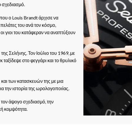
ο σχεδιασμό.
που ο Louis Brandt άρχισε να
πελάτες του ανά τον κόσμο,
 οι γιοι του κατάφεραν να αναπτύξουν
της Σελήνης. Τον Ιούλιο του 1969, με
 ταξίδεψε στο φεγγάρι και το θρυλικό
 και των κατασκευών της με μια
α την ιστορία της ωρολογοποιίας.
 τον άψογο σχεδιασμό, την
κή κομψότητα.