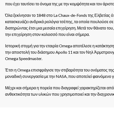
που έχει ταυτίσει το όνομα της με την κομψότητα και τον άριστ
Όλα ξεκίνησαν το 1848 στο La Chaux-de-Fonds της Ελβετίας ό
κατασκευάζει ανδρικά ρολόγια τσέπης, τα οποία πουλούσε σε 
διατηρώντας έτσι μια μεσαία επιχείρηση. Μετά τον θάνατο του,
την επιχείρηση στον κολοσσό που είναι σήμερα.
Ιστορική στιγμή για την εταιρία Omega αποτέλεσε η κατάκτηση 
την αποστολή του διάσημου Apollo 11 και τον Νηλ Άρμστρονγκ
Omega Speedmaster.
Έτσι η Omega επισφράγισε την στιβαρότητα του ονόματος της
μοναδική συνεργασία με την NASA, που αποτελεί φαινόμενο γι
Μέχρι και σήμερα η πορεία που διαγραφεί χαρακτηρίζεται από
ανθεκτικότητα των υλικών που χρησιμοποιεί και την διαχρονι