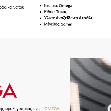
Εταιρία:
Omega
ράκι και να του
Είδος:
Τοκάς
Υλικό:
Ανοξείδωτο
Ατσάλι
Μέγεθος:
16mm
ής ωρολογοποιίας είναι η
OMEGA
,