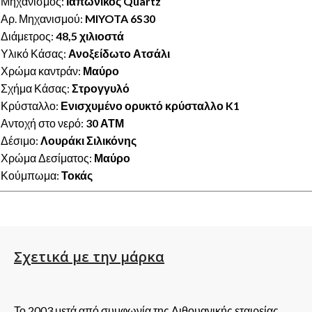
Μηχανισμός:
Ιαπωνικός Quartz
Αρ. Μηχανισμού:
MIYOTA 6S30
Διάμετρος:
48,5 χιλιοστά
Υλικό Κάσας:
Ανοξείδωτο Ατσάλι
Χρώμα καντράν:
Μαύρο
Σχήμα Κάσας:
Στρογγυλό
Κρύσταλλο:
Ενισχυμένο ορυκτό κρύσταλλο K1
Αντοχή στο νερό:
30 ΑΤΜ
Δέσιμο:
Λουράκι Σιλικόνης
Χρώμα Δεσίματος:
Μαύρο
Κούμπωμα:
Τοκάς
Σχετικά με την μάρκα
Το 2003 μετά από συμφωνία της Λιθουανικής εταιρείας