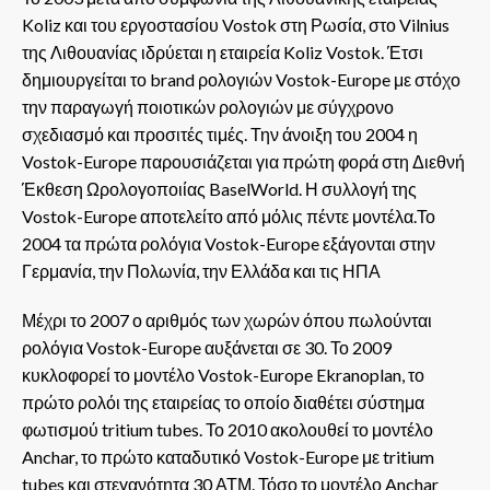
Koliz και του εργοστασίου Vostok στη Ρωσία, στο Vilnius
της Λιθουανίας ιδρύεται η εταιρεία Koliz Vostok. Έτσι
δημιουργείται το brand ρολογιών Vostok-Europe με στόχο
την παραγωγή ποιοτικών ρολογιών με σύγχρονο
σχεδιασμό και προσιτές τιμές. Την άνοιξη του 2004 η
Vostok-Europe παρουσιάζεται για πρώτη φορά στη Διεθνή
Έκθεση Ωρολογοποιίας BaselWorld. Η συλλογή της
Vostok-Europe αποτελείτο από μόλις πέντε μοντέλα.Το
2004 τα πρώτα ρολόγια Vostok-Europe εξάγονται στην
Γερμανία, την Πολωνία, την Ελλάδα και τις ΗΠΑ
Μέχρι το 2007 ο αριθμός των χωρών όπου πωλούνται
ρολόγια Vostok-Europe αυξάνεται σε 30. Το 2009
κυκλοφορεί το μοντέλο Vostok-Europe Ekranoplan, το
πρώτο ρολόι της εταιρείας το οποίο διαθέτει σύστημα
φωτισμού tritium tubes. Το 2010 ακολουθεί το μοντέλο
Anchar, το πρώτο καταδυτικό Vostok-Europe με tritium
tubes και στεγανότητα 30 ΑΤΜ. Τόσο το μοντέλο Anchar