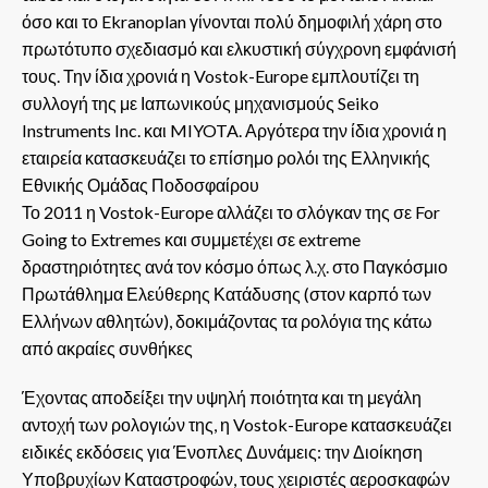
όσο και το Ekranoplan γίνονται πολύ δημοφιλή χάρη στο
πρωτότυπο σχεδιασμό και ελκυστική σύγχρονη εμφάνισή
τους. Την ίδια χρονιά η Vostok-Europe εμπλουτίζει τη
συλλογή της με Ιαπωνικούς μηχανισμούς Seiko
Instruments Inc. και MIYOTA. Αργότερα την ίδια χρονιά η
εταιρεία κατασκευάζει το επίσημο ρολόι της Ελληνικής
Εθνικής Ομάδας Ποδοσφαίρου
Το 2011 η Vostok-Europe αλλάζει το σλόγκαν της σε For
Going to Extremes και συμμετέχει σε extreme
δραστηριότητες ανά τον κόσμο όπως λ.χ. στο Παγκόσμιο
Πρωτάθλημα Ελεύθερης Κατάδυσης (στον καρπό των
Ελλήνων αθλητών), δοκιμάζοντας τα ρολόγια της κάτω
από ακραίες συνθήκες
Έχοντας αποδείξει την υψηλή ποιότητα και τη μεγάλη
αντοχή των ρολογιών της, η Vostok-Europe κατασκευάζει
ειδικές εκδόσεις για Ένοπλες Δυνάμεις: την Διοίκηση
Υποβρυχίων Καταστροφών, τους χειριστές αεροσκαφών